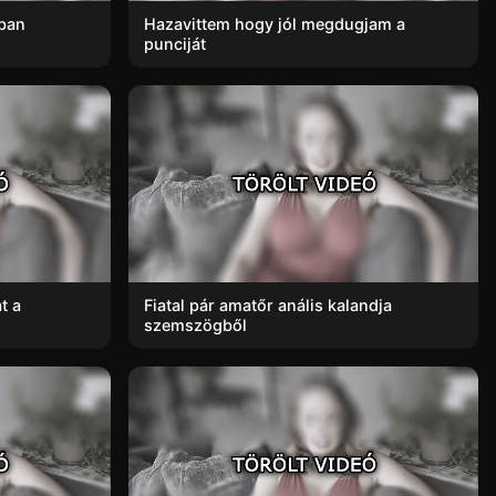
ban
Hazavittem hogy jól megdugjam a
punciját
t a
Fiatal pár amatőr anális kalandja
szemszögből