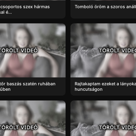
t csoportos szex hármas
Tomboló öröm a szoros anál
al é...
tőr baszás szatén ruhában
Rajtakaptam ezeket a lányoka
műben
huncutságon