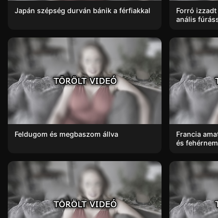
Japán szépség durván bánik a férfiakkal
Forró izzad
anális fúráss
Feldugom és megbaszom állva
Francia ama
és fehérne