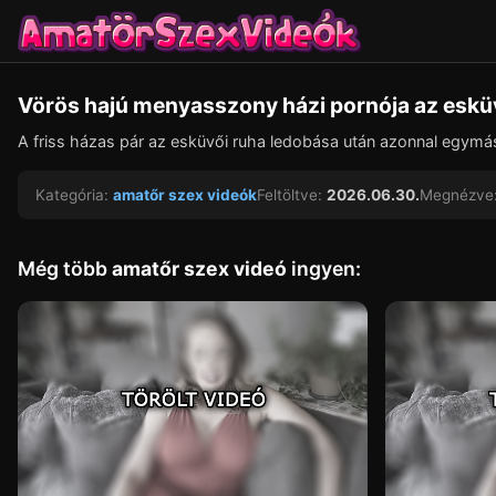
Vörös hajú menyasszony házi pornója az eskü
A friss házas pár az esküvői ruha ledobása után azonnal egymá
Kategória:
amatőr szex videók
Feltöltve:
2026.06.30.
Megnézve
Még több
amatőr szex videó
ingyen: