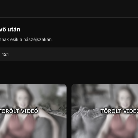
▶
vő után
snak esik a nászéjszakán.
:
121