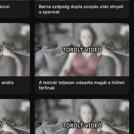
áncsi
Barna szépség dupla szopás után elnyeli
a spermát
 anális
A testvér teljesen odaadta magát a hűtlen
férfinak