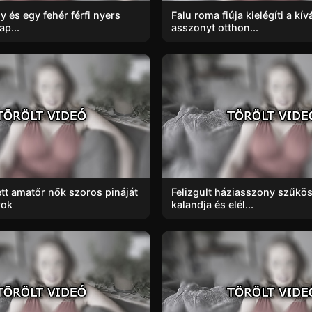
y és egy fehér férfi nyers
Falu roma fiúja kielégíti a kív
p...
asszonyt otthon...
tt amatőr nők szoros pináját
Felizgult háziasszony szűkös
rok
kalandja és elél...