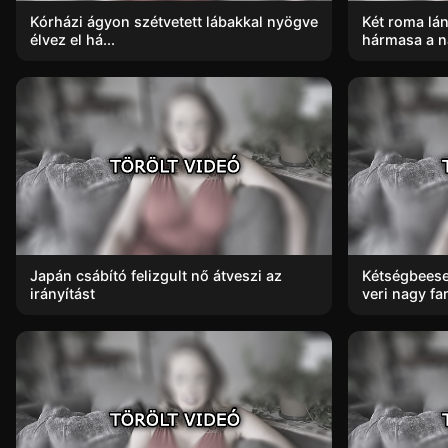
Kórházi ágyon szétvetett lábakkal nyögve
Két roma lán
élvez el há...
hármasa a na
Japán csábító felizgult nő átveszi az
Kétségbeese
irányítást
veri nagy fa