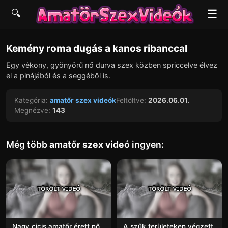
☰
🔍
▶
Kemény roma dugás a kanos ribanccal
Egy vékony, gyönyörű nő durva szex közben spriccelve élvez
el a pinájából és a seggéből is.
Kategória:
amatőr szex videók
Feltöltve:
2026.06.01.
Megnézve:
143
Még több
amatőr szex videó
ingyen:
Nagy cicis amatőr érett nő
A szűk területeken végzett