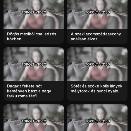
Dögös mexikói csaj edzés
A szexi szomszédasszony
közben
análisan élvez
Dagadt fekete nőt
Sötét és szőke kolis lányok
keményen baszja nagy
mélytorok és punci nyalo...
farkú roma férfi