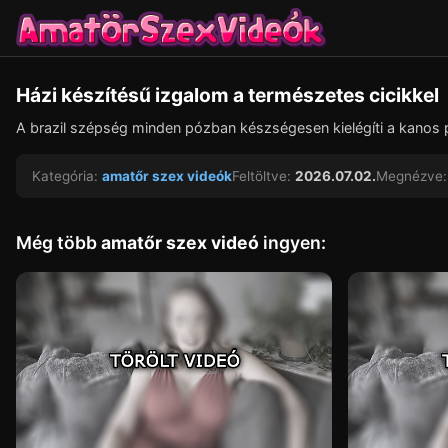
Házi készítésű izgalom a természetes cicikkel
A brazil szépség minden pózban készségesen kielégíti a kanos pa
Kategória:
amatőr szex videók
Feltöltve:
2026.07.02.
Megnézve:
Még több
amatőr szex videó
ingyen: