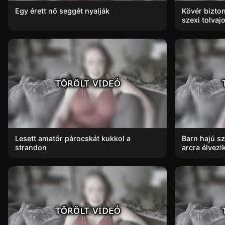
Egy érett nő seggét nyalják
Kövér bizto
szexi tolvaj
Lesett amatőr párocskát kukkol a
Barn hajú sz
strandon
arcra élvezi