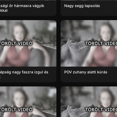
nsági őr hármasra vágyik
Nagy segg tapsolás
okkal
épség nagy faszra izgul és
POV zuhany alatti kúrás
k