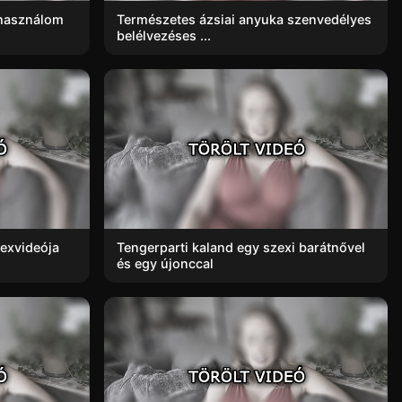
ihasználom
Természetes ázsiai anyuka szenvedélyes
belélvezéses ...
zexvideója
Tengerparti kaland egy szexi barátnővel
és egy újonccal