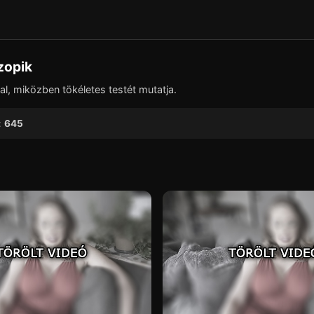
▶
szopik
l, miközben tökéletes testét mutatja.
:
645