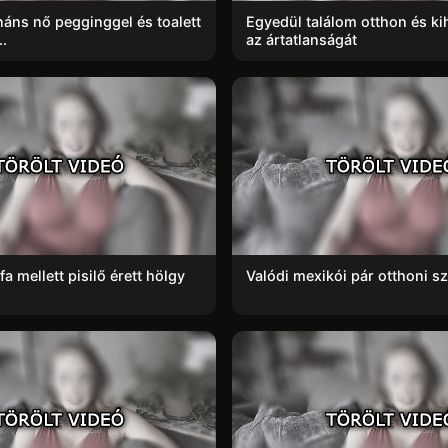
áns nő pegginggel és toalett
Egyedül találom otthon és k
..
az ártatlanságát
a mellett pisilő érett hölgy
Valódi mexikói pár otthoni s
.