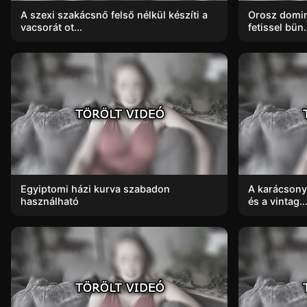
A szexi szakácsnő felső nélkül készíti a
Orosz domin
vacsorát ot...
fetissel bün.
Egyiptomi házi kurva szabadon
A karácsonyf
használható
és a vintag..