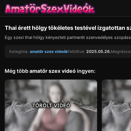
Thai érett hölgy tökéletes testével izgatottan 
Egy szexi thai hölgy kényezteti partnerét szenvedélyes szopássa
Kategória:
amatőr szex videók
Feltöltve:
2025.05.26.
Megnézve
Még több
amatőr szex videó
ingyen: