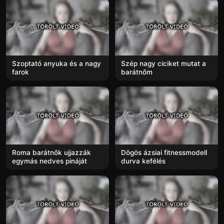
Szoptató anyuka és a nagy
Szép nagy ciciket mutat a
farok
barátnőm
Roma barátnők ujjazzák
Dögös ázsiai fitnessmodell
egymás nedves pináját
durva kefélés