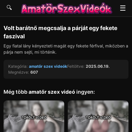
☰
🔍
▶
Volt barátnő megcsalja a párját egy fekete
faszival
Egy fiatal lány kényezteti magát egy fekete férfival, miközben a
párja nem sejti, mi történik.
Kategória:
amatőr szex videók
Feltöltve:
2025.06.19.
Megnézve:
607
Még több
amatőr szex videó
ingyen: