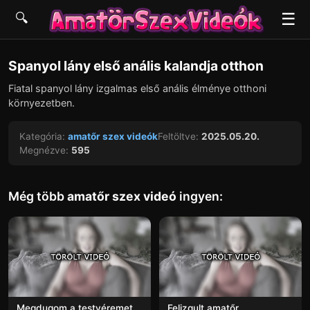
☰
🔍
▶
Spanyol lány első anális kalandja otthon
Fiatal spanyol lány izgalmas első anális élménye otthoni
környezetben.
Kategória:
amatőr szex videók
Feltöltve:
2025.05.20.
Megnézve:
595
Még több
amatőr szex videó
ingyen:
Megdugom a testvéremet,
Felizgult amatőr