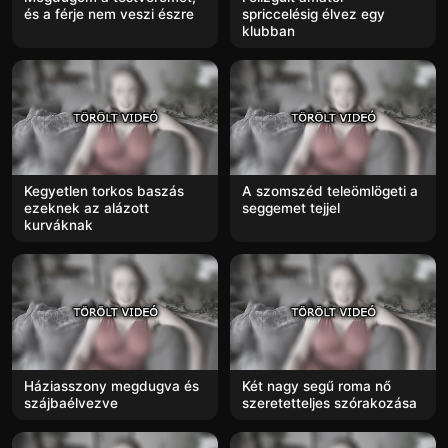
és a férje nem veszi észre
spriccelésig élvez egy
klubban
Kegyetlen torkos baszás
A szomszéd teleömlögeti a
ezeknek az alázott
seggemet tejjel
kurváknak
Háziasszony megdugva és
Két nagy segű roma nő
szájbaélvezve
szeretetteljes szórakozása