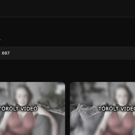
▶
.
:
667