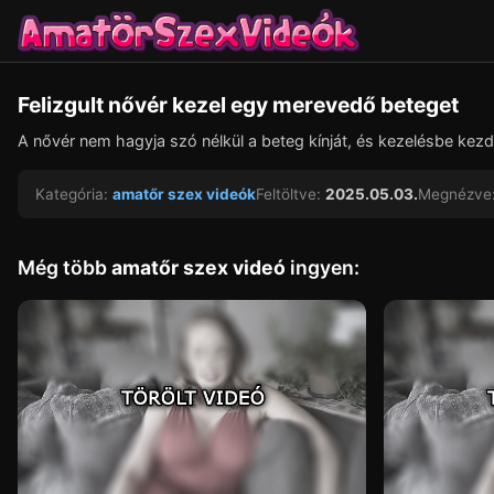
Felizgult nővér kezel egy merevedő beteget
A nővér nem hagyja szó nélkül a beteg kínját, és kezelésbe kezd
Kategória:
amatőr szex videók
Feltöltve:
2025.05.03.
Megnézve
Még több
amatőr szex videó
ingyen: