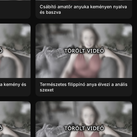
Csábító amatőr anyuka keményen nyalva
és baszva
 a kemény és
Természetes filippínó anya élvezi a anális
szexet