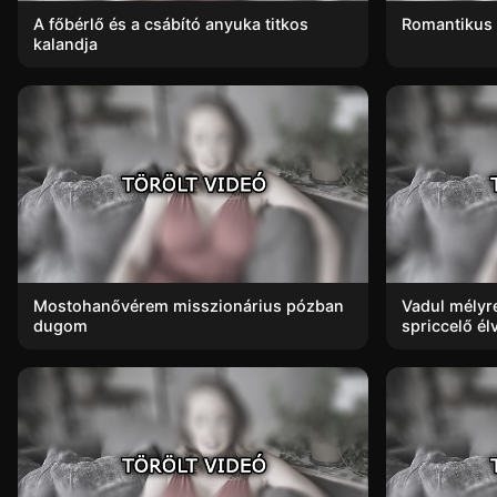
A főbérlő és a csábító anyuka titkos
Romantikus 
kalandja
Mostohanővérem misszionárius pózban
Vadul mélyre
dugom
spriccelő él