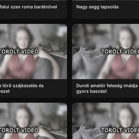
falui szex roma barátnővel
Nagy segg tapsolás
 törő szájkezelés és
Dundi amatőr feleség imádja
vezet
gyors baszást