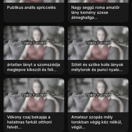
Publikus anális spriccelés
Nagy seggű roma amatőr
lány kemény szexe
álmeghallga...
ártatlan lányt a szomszédja
Sötét és szőke kolis lányok
meglepve kikezdi és feli...
mélytorok és punci nyalo...
Vékony csaj bekapja a
Amateur szopás mély
hatalmas farkát otthoni
torokban végig kéz nélkül,
felvét...
végül...