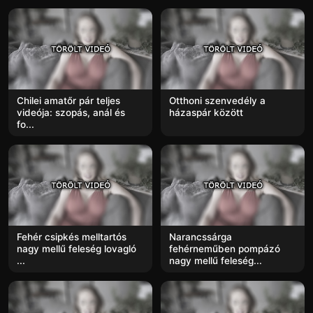
Chilei amatőr pár teljes
Otthoni szenvedély a
videója: szopás, anál és
házaspár között
fo...
Fehér csipkés melltartós
Narancssárga
nagy mellű feleség lovagló
fehérneműben pompázó
...
nagy mellű feleség...