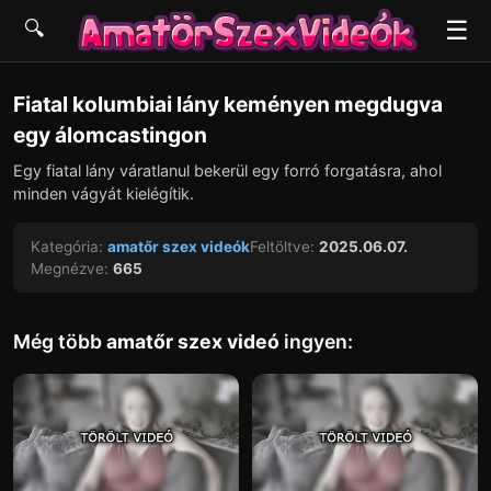
☰
🔍
▶
Fiatal kolumbiai lány keményen megdugva
egy álomcastingon
Egy fiatal lány váratlanul bekerül egy forró forgatásra, ahol
minden vágyát kielégítik.
Kategória:
amatőr szex videók
Feltöltve:
2025.06.07.
Megnézve:
665
Még több
amatőr szex videó
ingyen: