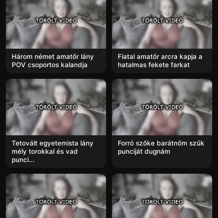
Három német amatőr lány
Fiatal amatőr arcra kapja a
POV csoportos kalandja
hatalmas fekete farkat
Tetovált egyetemista lány
Forró szőke barátnőm szűk
mély torokkal és vad
punciját dugnám
punci...