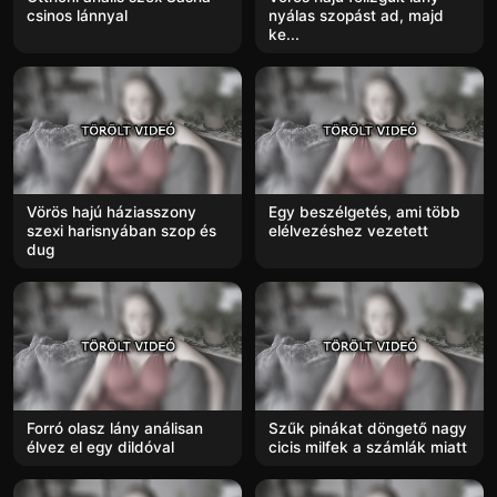
csinos lánnyal
nyálas szopást ad, majd
ke...
Vörös hajú háziasszony
Egy beszélgetés, ami több
szexi harisnyában szop és
elélvezéshez vezetett
dug
Forró olasz lány análisan
Szűk pinákat döngető nagy
élvez el egy dildóval
cicis milfek a számlák miatt