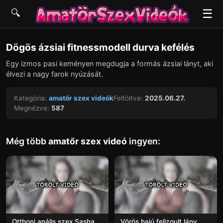
☰
🔍
▶
Dögös ázsiai fitnessmodell durva kefélés
Egy izmos pasi keményen megdugja a formás ázsiai lányt, aki
élvezi a nagy farok nyúzását.
Kategória:
amatőr szex videók
Feltöltve:
2025.06.27.
Megnézve:
587
Még több
amatőr szex videó
ingyen:
Otthoni anális szex Sasha
Vörös hajú felizgult lány