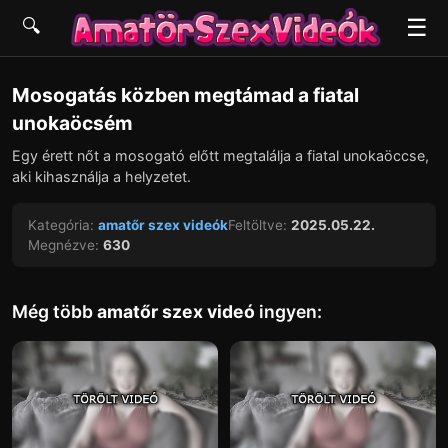
☰
🔍
▶
Mosogatás közben megtámad a fiatal
unokaöcsém
Egy érett nőt a mosogató előtt megtalálja a fiatal unokaöccse,
aki kihasználja a helyzetet.
Kategória:
amatőr szex videók
Feltöltve:
2025.05.22.
Megnézve:
630
Még több
amatőr szex videó
ingyen: