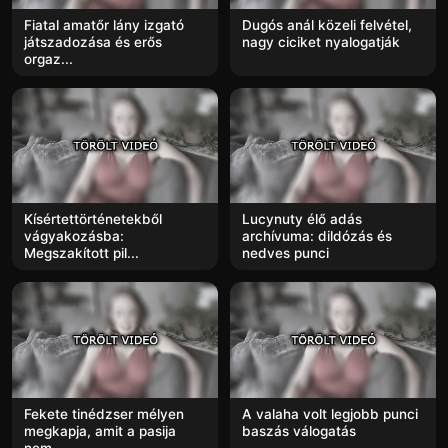
Fiatal amatőr lány izgató
Dugós anál közeli felvétel,
játszadozása és erős
nagy ciciket nyalogatják
orgaz...
Kísértettörténetekből
Lucynuty élő adás
vágyakozásba:
archívuma: dildózás és
Megszakított pil...
nedves punci
Fekete tinédzser mélyen
A valaha volt legjobb punci
megkapja, amit a pasija
baszás válogatás