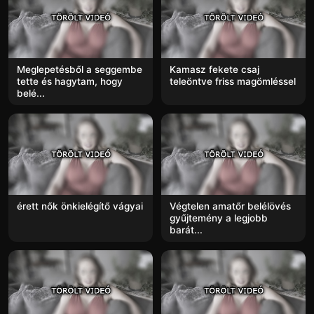
Meglepetésből a seggembe
Kamasz fekete csaj
tette és hagytam, hogy
teleöntve friss magömléssel
belé...
érett nők önkielégítő vágyai
Végtelen amatőr belélövés
gyűjtemény a legjobb
barát...