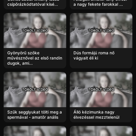
csípőrázkódtatóval kísé...
a nagy fekete farokkal ...
Gyönyörű szőke
Dús formájú roma nő
művésznővel az első randin
vágyait éli ki
dugok, ami...
Szűk segglyukat tölti meg a
Álló kézimunka nagy
spermával - amatőr anális
élvezéssel mezztelenül