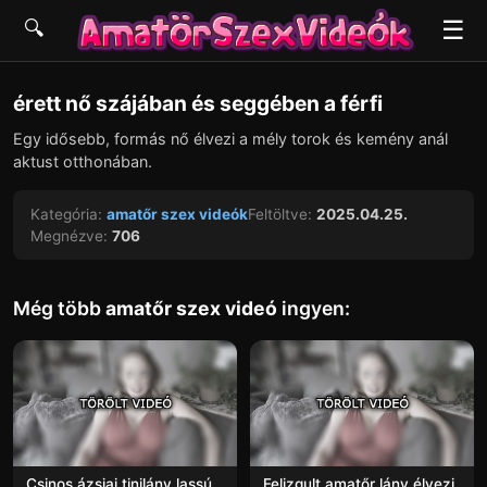
☰
🔍
▶
érett nő szájában és seggében a férfi
Egy idősebb, formás nő élvezi a mély torok és kemény anál
aktust otthonában.
Kategória:
amatőr szex videók
Feltöltve:
2025.04.25.
Megnézve:
706
Még több
amatőr szex videó
ingyen:
Csinos ázsiai tinilány lassú
Felizgult amatőr lány élvezi