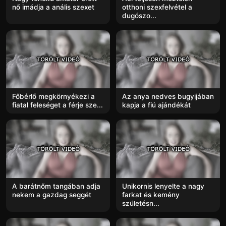
nő imádja a anális szexet
otthoni szexfelvétel a
dugószo...
Főbérlő megkörnyékezi a
Az anya nedves bugyijában
fiatal feleséget a férje sze...
kapja a fiú ajándékát
A barátnőm tangában adja
Unikornis lenyelte a nagy
nekem a gazdag seggét
farkat és kemény
születésn...