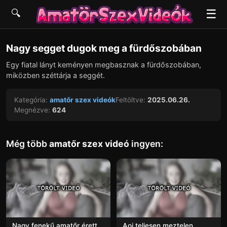
☰
🔍
▶
Nagy segget dugok meg a fürdőszobában
Egy fiatal lányt keményen megbasznak a fürdőszobában,
miközben széttárja a seggét.
Kategória:
amatőr szex videók
Feltöltve:
2025.06.26.
Megnézve:
624
Még több
amatőr szex videó
ingyen:
Nagy fenekű amatőr érett
Aoi teljesen meztelen