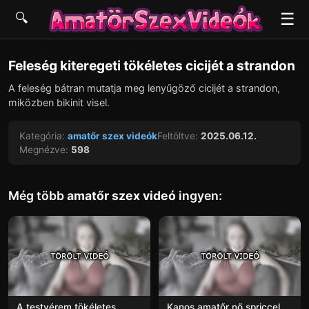
☰
🔍
▶
Feleség kiteregeti tökéletes cicijét a strandon
A feleség bátran mutatja meg lenyűgöző cicijét a strandon,
miközben bikinit visel.
Kategória:
amatőr szex videók
Feltöltve:
2025.06.12.
Megnézve:
598
Még több
amatőr szex videó
ingyen:
A testvérem tökéletes
Kanos amatőr nő spriccel