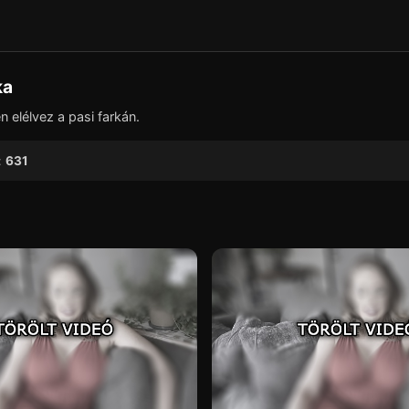
▶
ka
elélvez a pasi farkán.
:
631