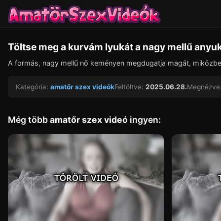
Töltse meg a kurvám lyukát a nagy mellű anyu
A formás, nagy mellű nő keményen megdugatja magát, miközben 
Kategória:
amatőr szex videók
Feltöltve:
2025.06.28.
Megnézve
Még több
amatőr szex videó
ingyen: