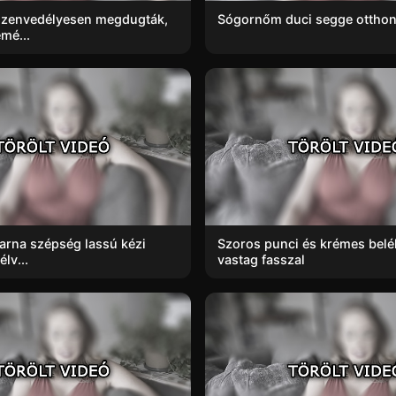
 szenvedélyesen megdugták,
Sógornőm duci segge otthon
mé...
barna szépség lassú kézi
Szoros punci és krémes belé
élv...
vastag fasszal