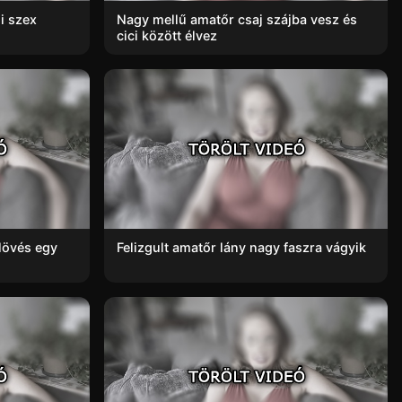
i szex
Nagy mellű amatőr csaj szájba vesz és
cici között élvez
lövés egy
Felizgult amatőr lány nagy faszra vágyik