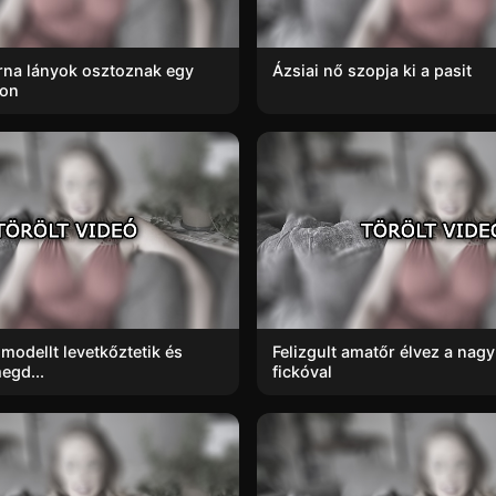
rna lányok osztoznak egy
Ázsiai nő szopja ki a pasit
kon
 modellt levetkőztetik és
Felizgult amatőr élvez a nagy
egd...
fickóval