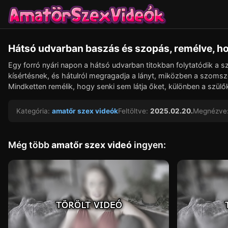
Hátsó udvarban baszás és szopás, remélve, h
Egy forró nyári napon a hátsó udvarban titokban folytatódik a szen
kísértésnek, és hátulról megragadja a lányt, miközben a szomsz
Mindketten remélik, hogy senki sem látja őket, különben a szülőkn
Kategória:
amatőr szex videók
Feltöltve:
2025.02.20.
Megnézve
Még több
amatőr szex videó
ingyen: