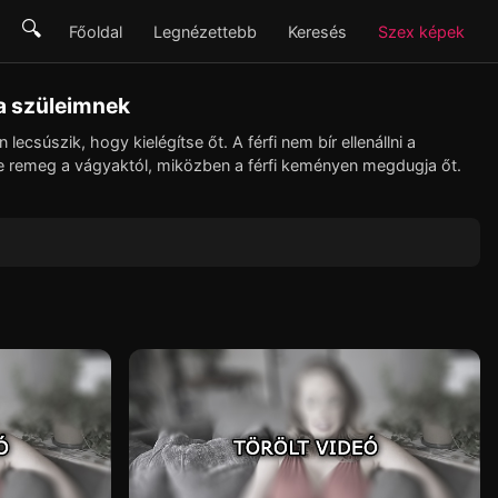
🔍
Főoldal
Legnézettebb
Keresés
Szex képek
a szüleimnek
ecsúszik, hogy kielégítse őt. A férfi nem bír ellenállni a
ge remeg a vágyaktól, miközben a férfi keményen megdugja őt.