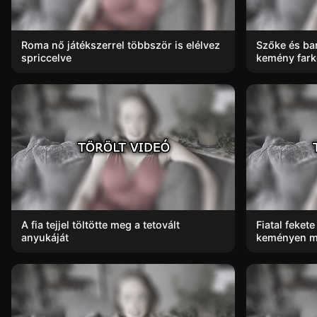
Roma nő játékszerrel többször is elélvez
Szőke és ba
spriccelve
kemény far
A fia tejjel töltötte meg a tetovált
Fiatal fekete
anyukáját
keményen m