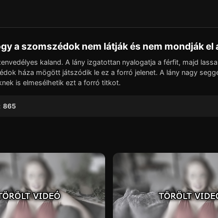
▶
ogy a szomszédok nem látják és nem mondják el 
vedélyes kaland. A lány izgatottan nyalogatja a férfit, majd lassan l
édok háza mögött játszódik le ez a forró jelenet. A lány nagy seg
ek is elmesélhetik ezt a forró titkot.
:
865