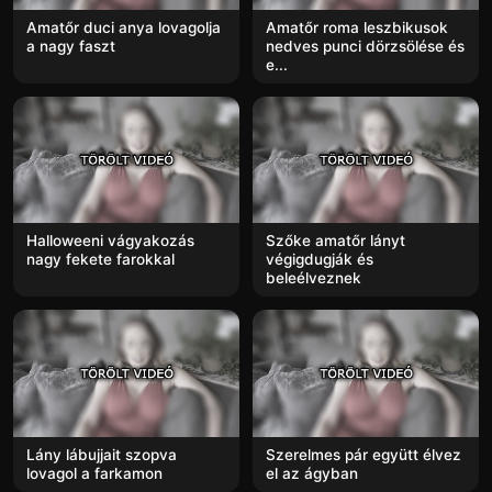
Amatőr duci anya lovagolja
Amatőr roma leszbikusok
a nagy faszt
nedves punci dörzsölése és
e...
Halloweeni vágyakozás
Szőke amatőr lányt
nagy fekete farokkal
végigdugják és
beleélveznek
Lány lábujjait szopva
Szerelmes pár együtt élvez
lovagol a farkamon
el az ágyban