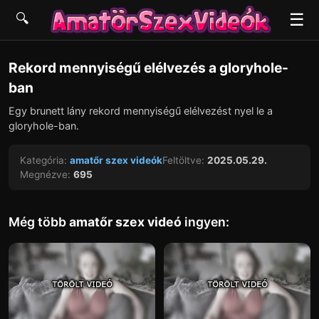
☰
🔍
▶
Rekord mennyiségű elélvezés a gloryhole-
ban
Egy brunett lány rekord mennyiségű elélvezést nyel le a
gloryhole-ban.
Kategória:
amatőr szex videók
Feltöltve:
2025.05.29.
Megnézve:
695
Még több
amatőr szex videó
ingyen: