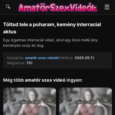
☰
🔍
▶
Töltsd tele a poharam, kemény interracial
aktus
Egy izgalmas interracial videó, ahol egy kicsi mellű lány
keményen szop és dug.
Kategória:
amatőr szex videók
Feltöltve:
2025.05.11.
Megnézve:
751
Még több
amatőr szex videó
ingyen: