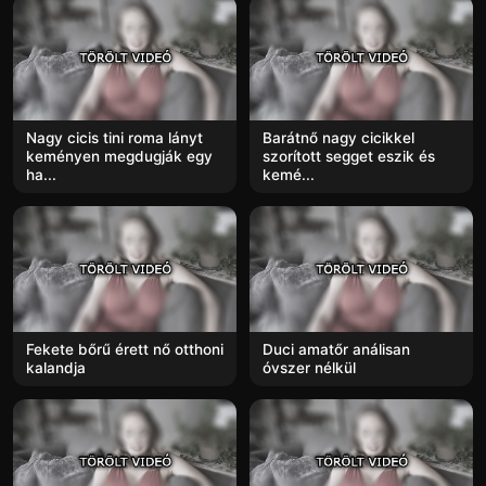
Nagy cicis tini roma lányt
Barátnő nagy cicikkel
keményen megdugják egy
szorított segget eszik és
ha...
kemé...
Fekete bőrű érett nő otthoni
Duci amatőr análisan
kalandja
óvszer nélkül