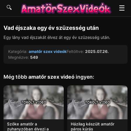
☰
🔍
▶
Vad éjszaka egy év szüzesség után
Egy lány vad éjszakát élvez át egy év szüzesség után.
Kategória:
amatőr szex videók
Feltöltve:
2025.07.26.
Megnézve:
549
Még több
amatőr szex videó
ingyen:
Szőke amatőr a
Házilag készült amatőr
zuhanyzóban élvezi a
páros kúrás