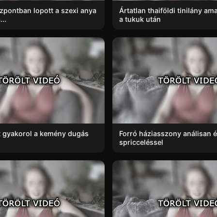
zpontban lopott a szexi anya
Ártatlan thaiföldi tinilány a
..
a tukuk után
st gyakorol a kemény dugás
Forró háziasszony análisan 
spricceléssel