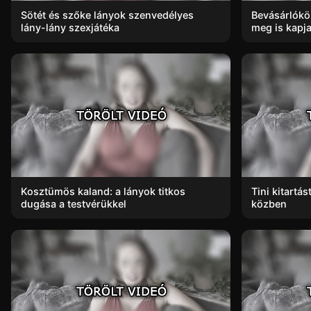
Sötét és szőke lányok szenvedélyes
Bevásárlókö
lány-lány szexjátéka
meg is kapja.
Kosztümös kaland: a lányok titkos
Tini kitartá
dugása a testvérükkel
közben