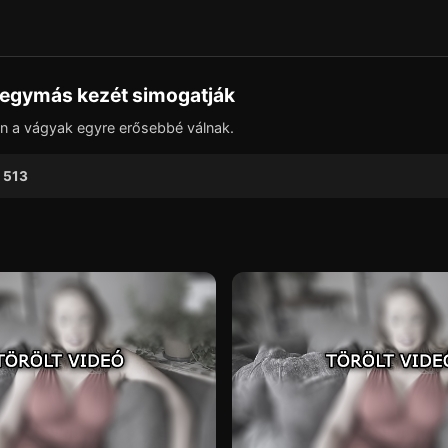
▶
n egymás kezét simogatják
ben a vágyak egyre erősebbé válnak.
513