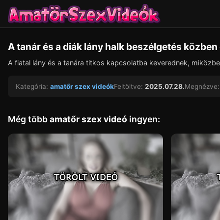
A tanár és a diák lány halk beszélgetés közbe
A fiatal lány és a tanára titkos kapcsolatba keverednek, miköz
Kategória:
amatőr szex videók
Feltöltve:
2025.07.28.
Megnézve:
Még több
amatőr szex videó
ingyen: