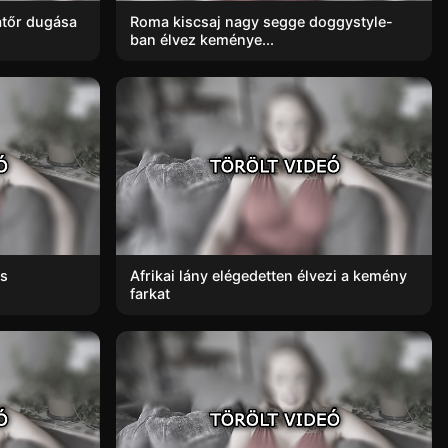
matőr dugása
Roma kiscsaj nagy segge doggystyle-
ban élvez keménye...
és
Afrikai lány elégedetten élvezi a kemény
farkat