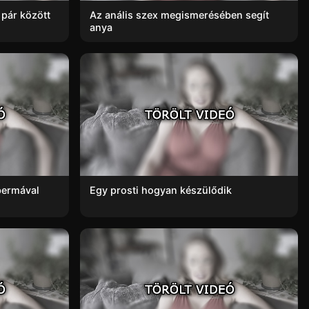
 pár között
Az anális szex megismerésében segít
anya
spermával
Egy prosti hogyan készülődik