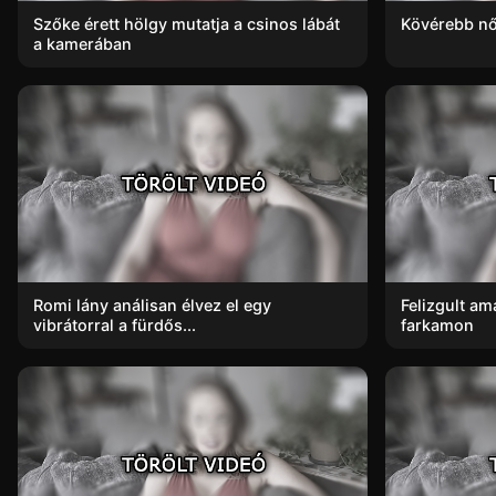
Szőke érett hölgy mutatja a csinos lábát
Kövérebb nő 
a kamerában
Romi lány análisan élvez el egy
Felizgult am
vibrátorral a fürdős...
farkamon