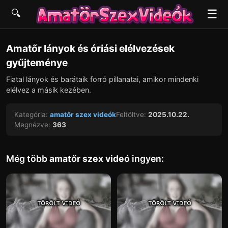
☰
🔍
▶
Amatőr lányok és óriási elélvezések
gyűjteménye
Fiatal lányok és barátaik forró pillanatai, amikor mindenki
elélvez a másik kezében.
Kategória:
amatőr szex videók
Feltöltve:
2025.10.22.
Megnézve:
363
Még több
amatőr szex videó
ingyen: