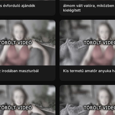
s évforduló ajándék
álmom vált valóra, miközben a
kielégített
az irodában maszturbál
Kis termetű amatőr anyuka 