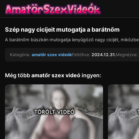
Szép nagy cicijeit mutogatja a barátnőm
A barátnőm büszkén mutogatja lenyűgöző nagy cicijét, miközben t
Kategória:
amatőr szex videók
Feltöltve:
2024.12.31.
Megnézve:
Még több
amatőr szex videó
ingyen: