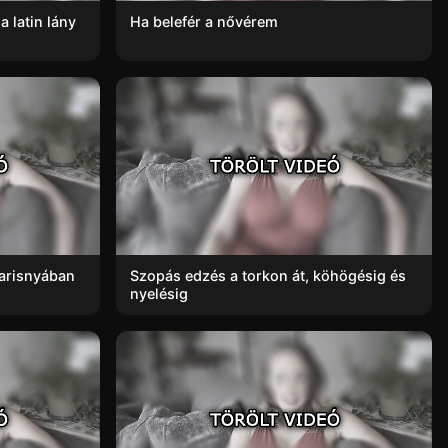
 latin lány
Ha belefér a nővérem
harisnyában
Szopás edzés a torkon át, köhögésig és
nyelésig