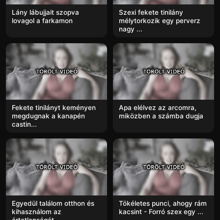
Lány lábujjait szopva
Szexi fekete tinilány
lovagol a farkamon
mélytorkozik egy perverz
nagy ...
Fekete tinilányt keményen
Apa elélvez az arcomra,
megdugnak a kanapén
miközben a számba dugja
castin...
Egyedül találom otthon és
Tökéletes punci, ahogy rám
kihasználom az
kacsint - Forró szex egy ...