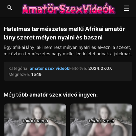
☰
🔍
▶
Hatalmas természetes mellű Afrikai amatőr
lány szeret mélyen nyalni és baszni
Egy afrikai lány, aki nem rest mélyen nyalni és élvezni a szexet,
miközben természetes nagy mellei lendületet adnak a játéknak.
Kategória:
amatőr szex videók
Feltöltve:
2024.07.07.
Megnézve:
1549
Még több
amatőr szex videó
ingyen: