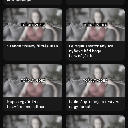
ártatlanságát
Szende tinilány fürdés után
Felizgult amatőr anyuka
nyögve kéri hogy
használják ki
Napos együttlét a
Latin lány imádja a testvére
testvéremmel otthon
nagy farkát