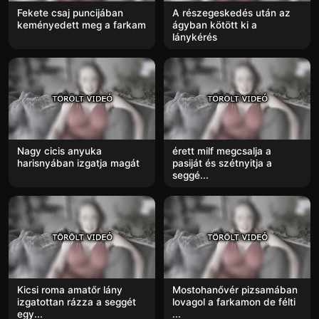
Fekete csaj puncijában
A részegeskedés után az
keményedett meg a farkam
ágyban kötött ki a
lánykérés
Nagy cicis anyuka
érett milf megcsalja a
harisnyában izgatja magát
pasiját és szétnyitja a
seggé...
Kicsi roma amatőr lány
Mostohanővér pizsamában
izgatottan rázza a seggét
lovagol a farkamon de félti
egy...
...