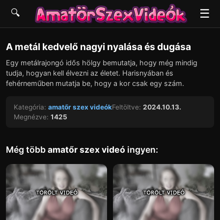
☰
🔍
▶
A metál kedvelő nagyi nyalása és dugása
Egy metálrajongó idős hölgy bemutatja, hogy még mindig
tudja, hogyan kell élvezni az életet. Harisnyában és
fehérneműben mutatja be, hogy a kor csak egy szám.
Kategória:
amatőr szex videók
Feltöltve:
2024.10.13.
Megnézve:
1425
Még több
amatőr szex videó
ingyen: